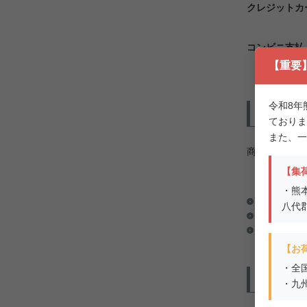
クレジットカ
コンビニ支払
【重要
令和8年
商品代
ておりま
また、一
商品代金以外
【集
・熊
消費税（10
八代
送料（詳細
お支払方法
【お
・全
申込の
・九