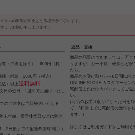
ービスへの影響が変更となる場合がございます。
ますようお願い申し上げます。
料
返品・交換
商品の品質につきましては、万全
海道・沖縄を除く） 600円（税
りますが、万一不良・破損などが
たら、
沖縄・離島 1000円（税込）
商品のお受け取りから8日間以内にS
ONLINE STORE カスタマーセ
送料無料
（税込）以上
宅配便またはゆうパックにてご返
文日の翌日～1週間でお届けいたし
い。
(商品のお受け取りになった日を1
までのご注文は当日発送いたしま
て、8日目までに宅配便の受付を
ます。)
年末年始、夏季休業日などは除き
詳しくは
ご利用ガイド
をご利用く
1～2日後までの配達希望時間につ
束いたしかねます。