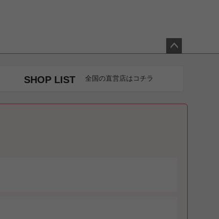
ペー
ジト
SHOP LIST
全国の直営店はコチラ
ップ
へ