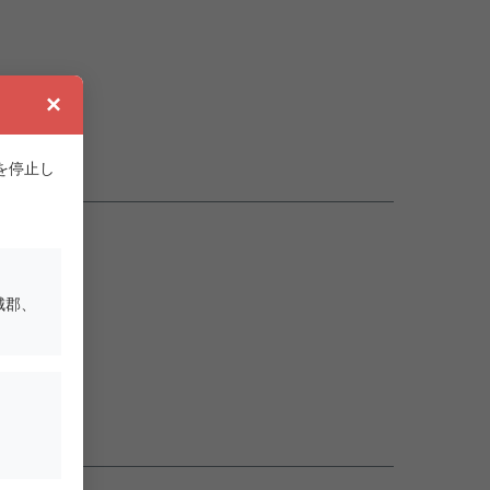
×
ト
を停止し
城郡、