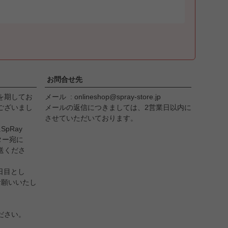
お問合せ先
を期してお
メール
onlineshop@spray-store.jp
ございまし
メールの返信につきましては、2営業日以内に
させていただいております。
pRay
ンター宛に
送くださ
日目とし
お願いいたし
ださい。