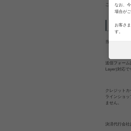
ご注文日から
なお、今
場合がご
その他
お客さま
す。
当ショップは
送信フォームは
Layer)対応
クレジットカ
ラインショッ
ません。
決済代行会社