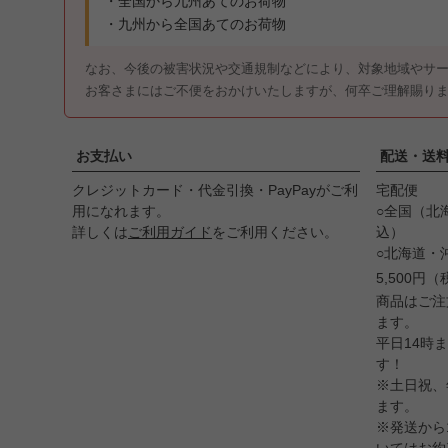
・全国から九州あてのお荷物
・九州から全国あてのお荷物
なお、今後の被害状況や交通規制などにより、対象地域やサ
お客さまにはご不便をおかけいたしますが、何卒ご理解賜り
お支払い
配送・送
クレジットカード・代金引換・PayPayがご利
宅配便
用になれます。
○全国（北
詳しくは
ご利用ガイド
をご利用ください。
込）
○北海道・
5,500円
商品はご注
ます。
平日14時
す！
※土日祝、
ます。
※発送から
いてはお約