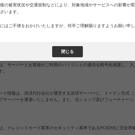
8日以内にご入金を確認できなかった場合は、ご注文を取り消させてい
後の被害状況や交通規制などにより、対象地域やサービスへの影響が変
ざいます。
にはご不便をおかけいたしますが、何卒ご理解賜りますようお願い申し
、株式会社フューチャーショップが提供するオンラインショップサーバ
閉じる
、サーバーとお客様がご利用のパソコンとの通信を暗号化保護し、入力する際の
です。
ード情報は、決済代行会社が運営する決済サーバーに、トークン方式（
プサーバーを通過いたしません。また、当ショップ及びフューチャーシ
は、クレジットカード業界のセキュリティ基準であるPCIDSSに完全準