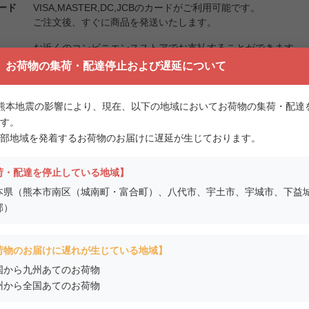
ード
VISA,MASTER,DC,JCBのカードがご利用可能です。
ご注文後、すぐに商品を発送いたします。
お近くのコンビニエンスストアでお支払することができます。
セブンイレブン、ローソン、ファミリーマート、セイコーマー
】お荷物の集荷・配達停止および遅延について
熊本地震の影響により、現在、以下の地域においてお荷物の集荷・配達
金以外の必要料金
す。
部地域を発着するお荷物のお届けに遅延が生じております。
の必要料金
荷・配達を停止している地域】
本県（熊本市南区（城南町・富合町）、八代市、宇土市、宇城市、下益
%）
郡）
は、送料とお支払い方法についてのページをご覧ください。）
に代金引換を選択された場合は、代金引換手数料
荷物のお届けに遅れが生じている地域】
国から九州あてのお荷物
有効期限
州から全国あてのお荷物