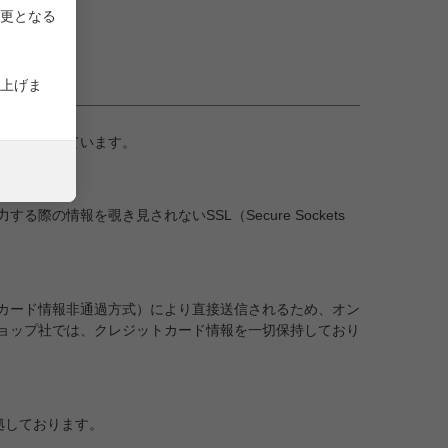
ただきます。
更となる
上げま
ーを利用しています。
情報を覗き見されないSSL（Secure Sockets
カード情報非通過方式）により直接送信されるため、オン
ョップ社では、クレジットカード情報を一切保持しており
拠しております。