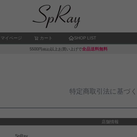
マイページ
カート
SHOP LIST
検索
全品送料無料
5500円
以上お買い上げで
(税込)
特定商取引法に基づ
店舗情報
SpRay