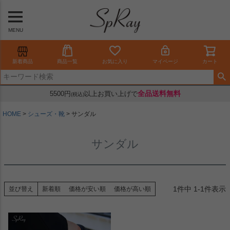
MENU
新着商品
商品一覧
お気に入り
マイページ
カート
全品送料無料
5500円
以上お買い上げで
(税込)
HOME
シューズ・靴
サンダル
サンダル
1
件中
1
-
1
件表示
並び替え
新着順
価格が安い順
価格が高い順