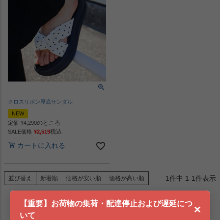
クロスリボン厚底サンダル
NEW
のところ
定価
¥
4,290
税込
SALE価格
¥
2,519
カートに入れる
1
件中
1
-
1
件表示
並び替え
新着順
価格が安い順
価格が高い順
【重要】お荷物の集荷・配達停止および遅延につ
×
いて