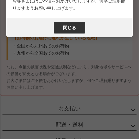
お客さまにはご不便をおかけいたしますが、何卒ご理解賜
【集荷・配達を停止している地域】
りますようお願い申し上げます。
・熊本県（熊本市南区（城南町・富合町）、八代市、宇土
市、宇城市、下益城郡、八代郡）
閉じる
【お荷物のお届けに遅れが生じている地域】
・全国から九州あてのお荷物
・九州から全国あてのお荷物
なお、今後の被害状況や交通規制などにより、対象地域やサービスへ
の影響が変更となる場合がございます。
お客さまにはご不便をおかけいたしますが、何卒ご理解賜りますよう
お願い申し上げます。
お支払い
配送・送料