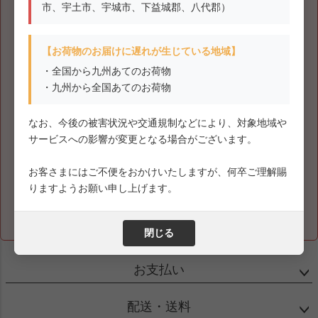
す。
市、宇土市、宇城市、下益城郡、八代郡）
【集荷・配達を停止している地域】
【お荷物のお届けに遅れが生じている地域】
・熊本県（熊本市南区（城南町・富合町）、八代市、宇土
市、宇城市、下益城郡、八代郡）
・全国から九州あてのお荷物
・九州から全国あてのお荷物
【お荷物のお届けに遅れが生じている地域】
なお、今後の被害状況や交通規制などにより、対象地域や
・全国から九州あてのお荷物
サービスへの影響が変更となる場合がございます。
・九州から全国あてのお荷物
お客さまにはご不便をおかけいたしますが、何卒ご理解賜
なお、今後の被害状況や交通規制などにより、対象地域やサービスへ
りますようお願い申し上げます。
の影響が変更となる場合がございます。
お客さまにはご不便をおかけいたしますが、何卒ご理解賜りますよう
お願い申し上げます。
閉じる
お支払い
配送・送料