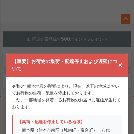
ペー
ジト
500
新規会員登録で
ポイントプレゼント
ップ
へ
送料無料
送料600円(北海道・沖縄を除く) 5500円以上
【重要】お荷物の集荷・配達停止および遅延につ
×
いて
SHOP LIST
全国の直営店はコチラ
令和8年熊本地震の影響により、現在、以下の地域におい
てお荷物の集荷・配達を停止しております。
また、一部地域を発着するお荷物のお届けに遅延が生じて
【重要】お荷物の集荷・配達停止および遅延について
おります。
令和8年熊本地震の影響により、現在、以下の地域においてお荷
【集荷・配達を停止している地域】
物の集荷・配達を停止しております。
また、一部地域を発着するお荷物のお届けに遅延が生じておりま
・熊本県（熊本市南区（城南町・富合町）、八代