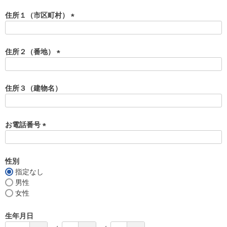
必
須
住所１（市区町村）
)
(
必
須
住所２（番地）
)
(
必
須
住所３（建物名）
)
お電話番号
(
必
須
性別
)
指定なし
男性
女性
生年月日