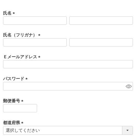
氏名
(
必
須
氏名（フリガナ）
)
(
必
須
Ｅメールアドレス
)
(
必
須
パスワード
)
(
必
須
郵便番号
)
(
必
須
都道府県
)
(