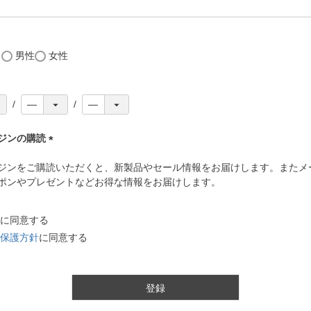
(
必
須
)
し
男性
女性
ジンの購読
(
ジンをご購読いただくと、新製品やセール情報をお届けします。またメ
必
ポンやプレゼントなどお得な情報をお届けします。
須
)
に同意する
保護方針
に同意する
登録