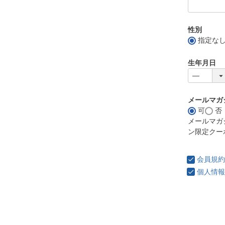
性別
指定な
生年月日
メールマガ
可
否
メールマガ
ン限定クー
会員規約
個人情報