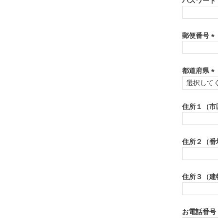
パスワード
郵便番号
(
必
須
都道府県
)
(
必
須
住所１（市
)
住所２（番
住所３（建
お電話番号