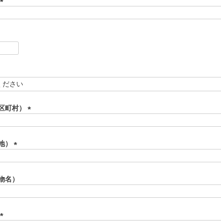
)
(
必
須
)
区町村）
(
必
須
地）
)
(
必
須
物名）
)