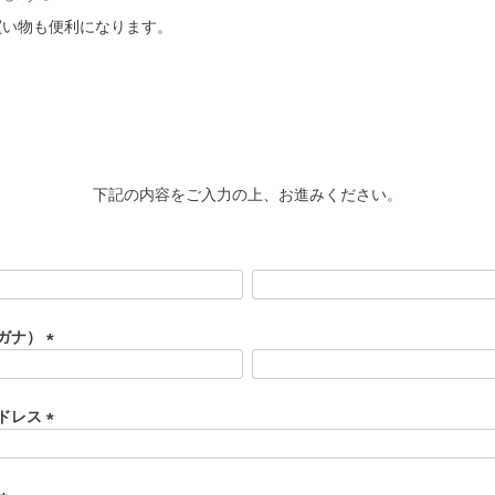
買い物も便利になります。
下記の内容をご入力の上、お進みください。
ガナ）
(
必
須
ドレス
)
(
必
須