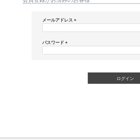
会員登録がお済みのお客様
メールアドレス
(
必
須
パスワード
)
(
必
須
)
ログイン